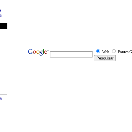
s
s
Web
Fontes G