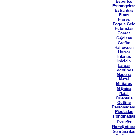
Esportes
Estrangeira
Estranhas
Finas
Flores
Fogo e Gel
Futuristas
Games
G�ticas
Grafite
Halloween
Horror
Infantis
Iniciais
Largas
Logotipos
Madeira
Metal
Militares
M�sica
Natal
Orientais
Outline
Personagen
Pixeladas
Pontilhada
Porn�s
Rom�ntica
Sem Serifa