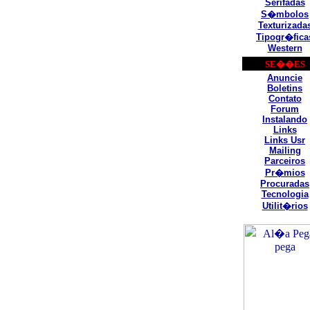
Serifadas
S�mbolos
Texturizada
Tipogr�fica
Western
SE��ES
Anuncie
Boletins
Contato
Forum
Instalando
Links
Links Usr
Mailing
Parceiros
Pr�mios
Procuradas
Tecnologia
Utilit�rios