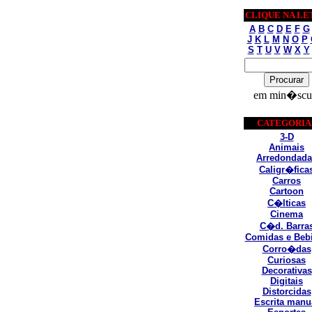
CLIQUE NA LE
A
B
C
D
E
F
G
J
K
L
M
N
O
P
S
T
U
V
W
X
Y
em min�scu
CATEGORIA
3-D
Animais
Arredondada
Caligr�fica
Carros
Cartoon
C�lticas
Cinema
C�d. Barra
Comidas e Beb
Corro�das
Curiosas
Decorativas
Digitais
Distorcidas
Escrita manu