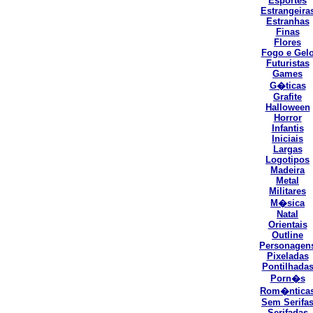
Esportes
Estrangeira
Estranhas
Finas
Flores
Fogo e Gel
Futuristas
Games
G�ticas
Grafite
Halloween
Horror
Infantis
Iniciais
Largas
Logotipos
Madeira
Metal
Militares
M�sica
Natal
Orientais
Outline
Personagen
Pixeladas
Pontilhada
Porn�s
Rom�ntica
Sem Serifa
Serifadas