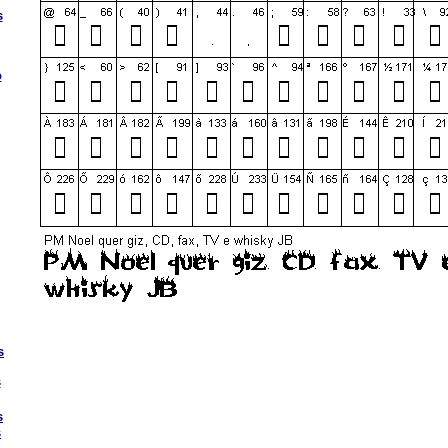
s
o
s
s
s
s