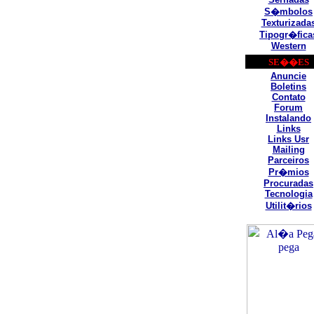
S�mbolos
Texturizada
Tipogr�fica
Western
SE��ES
Anuncie
Boletins
Contato
Forum
Instalando
Links
Links Usr
Mailing
Parceiros
Pr�mios
Procuradas
Tecnologia
Utilit�rios