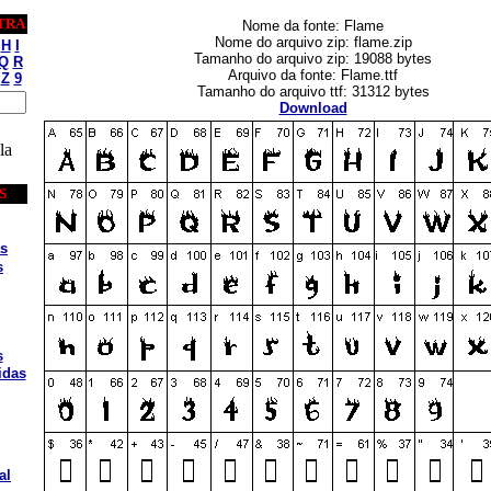
TRA
Nome da fonte: Flame
Nome do arquivo zip: flame.zip
H
I
Tamanho do arquivo zip: 19088 bytes
Q
R
Arquivo da fonte: Flame.ttf
Z
9
Tamanho do arquivo ttf: 31312 bytes
Download
la
S
s
s
s
idas
al