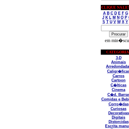
CLIQUE NA LE
A
B
C
D
E
F
G
J
K
L
M
N
O
P
S
T
U
V
W
X
Y
em min�scu
CATEGORIA
3-D
Animais
Arredondada
Caligr�fica
Carros
Cartoon
C�lticas
Cinema
C�d. Barra
Comidas e Beb
Corro�das
Curiosas
Decorativas
Digitais
Distorcidas
Escrita manu