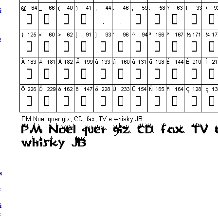
s
o
s
s
s
s