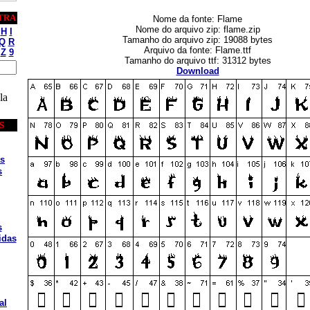
TRA
Nome da fonte: Flame
Nome do arquivo zip: flame.zip
H
I
Tamanho do arquivo zip: 19088 bytes
Q
R
Arquivo da fonte: Flame.ttf
Z
9
Tamanho do arquivo ttf: 31312 bytes
Download
la
S
s
s
s
idas
al