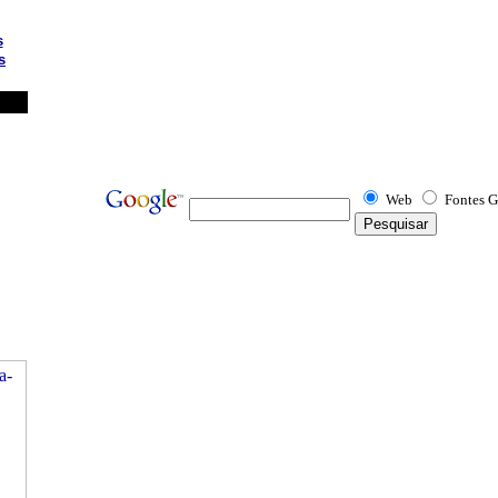
s
s
Web
Fontes G