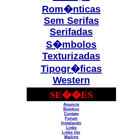
Rom�nticas
Sem Serifas
Serifadas
S�mbolos
Texturizadas
Tipogr�ficas
Western
SE��ES
Anuncie
Boletins
Contato
Forum
Instalando
Links
Links Usr
Mailing