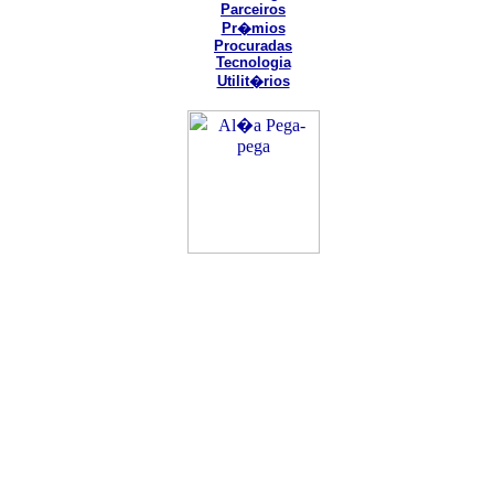
Parceiros
Pr�mios
Procuradas
Tecnologia
Utilit�rios