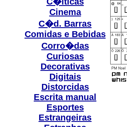
C�lticas
Cinema
C�d. Barras
Comidas e Bebidas
Corro�das
Curiosas
Decorativas
Digitais
Distorcidas
Escrita manual
Esportes
Estrangeiras