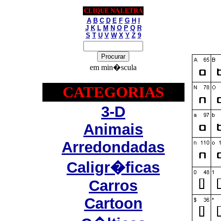
CLIQUE NA LETRA
A
B
C
D
E
F
G
H
I
J
K
L
M
N
O
P
Q
R
S
T
U
V
W
X
Y
Z
9
em min�scula
CATEGORIAS
3-D
Animais
Arredondadas
Caligr�ficas
Carros
Cartoon