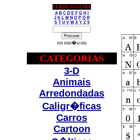
CLIQUE NA LETRA
A
B
C
D
E
F
G
H
I
J
K
L
M
N
O
P
Q
R
S
T
U
V
W
X
Y
Z
9
em min�scula
CATEGORIAS
3-D
Animais
Arredondadas
Caligr�ficas
Carros
Cartoon