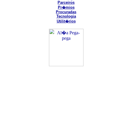
Parceiros
Pr�mios
Procuradas
Tecnologia
Utilit�rios