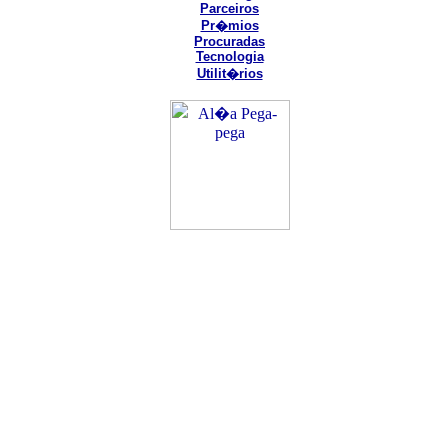
Parceiros
Pr�mios
Procuradas
Tecnologia
Utilit�rios