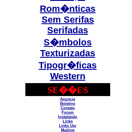
Rom�nticas
Sem Serifas
Serifadas
S�mbolos
Texturizadas
Tipogr�ficas
Western
SE��ES
Anuncie
Boletins
Contato
Forum
Instalando
Links
Links Usr
Mailing