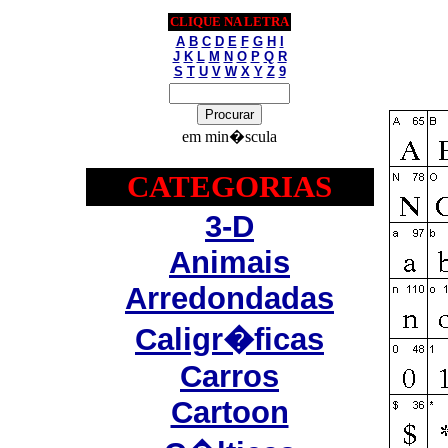
CLIQUE NA LETRA
A
B
C
D
E
F
G
H
I
J
K
L
M
N
O
P
Q
R
S
T
U
V
W
X
Y
Z
9
em min�scula
CATEGORIAS
3-D
Animais
Arredondadas
Caligr�ficas
Carros
Cartoon