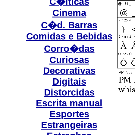
C�lticas
Cinema
C�d. Barras
Comidas e Bebidas
Corro�das
Curiosas
Decorativas
Digitais
Distorcidas
Escrita manual
Esportes
Estrangeiras