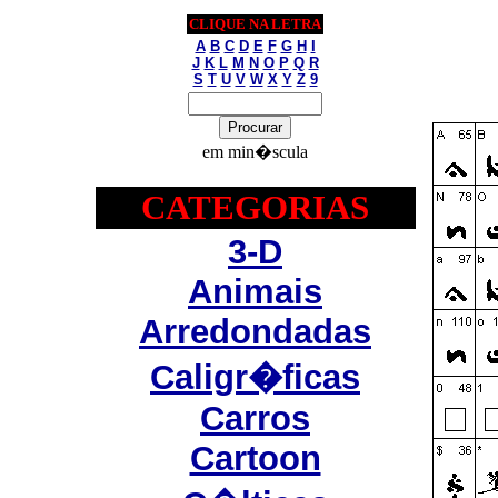
CLIQUE NA LETRA
A
B
C
D
E
F
G
H
I
J
K
L
M
N
O
P
Q
R
S
T
U
V
W
X
Y
Z
9
em min�scula
CATEGORIAS
3-D
Animais
Arredondadas
Caligr�ficas
Carros
Cartoon