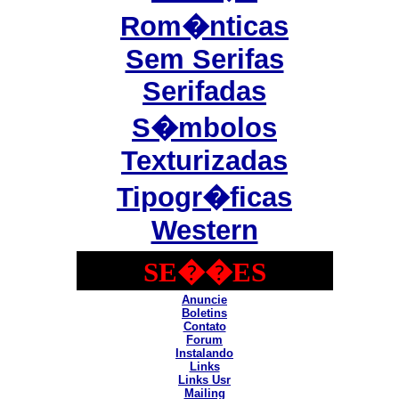
Rom�nticas
Sem Serifas
Serifadas
S�mbolos
Texturizadas
Tipogr�ficas
Western
SE��ES
Anuncie
Boletins
Contato
Forum
Instalando
Links
Links Usr
Mailing