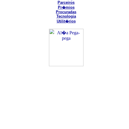
Parceiros
Pr�mios
Procuradas
Tecnologia
Utilit�rios