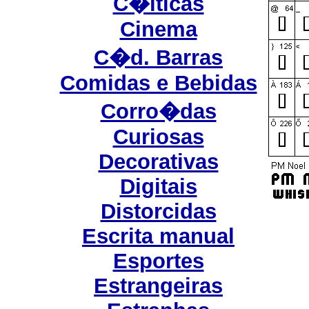
C�lticas
Cinema
C�d. Barras
Comidas e Bebidas
Corro�das
Curiosas
Decorativas
Digitais
Distorcidas
Escrita manual
Esportes
Estrangeiras