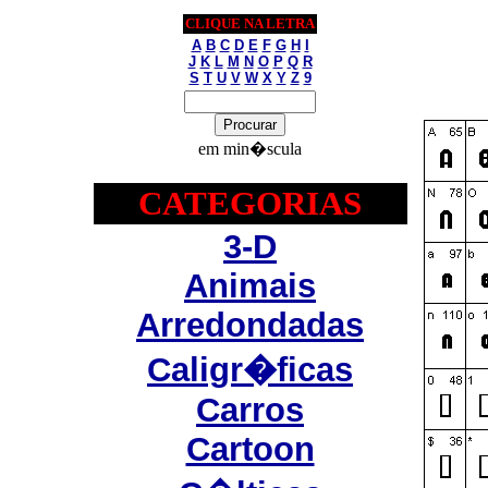
CLIQUE NA LETRA
A
B
C
D
E
F
G
H
I
J
K
L
M
N
O
P
Q
R
S
T
U
V
W
X
Y
Z
9
em min�scula
CATEGORIAS
3-D
Animais
Arredondadas
Caligr�ficas
Carros
Cartoon