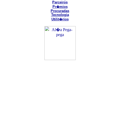
Parceiros
Pr�mios
Procuradas
Tecnologia
Utilit�rios