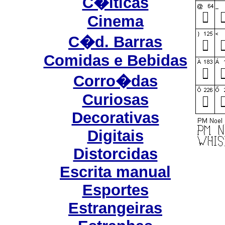
C�lticas
Cinema
C�d. Barras
Comidas e Bebidas
Corro�das
Curiosas
Decorativas
Digitais
Distorcidas
Escrita manual
Esportes
Estrangeiras