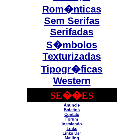
Rom�nticas
Sem Serifas
Serifadas
S�mbolos
Texturizadas
Tipogr�ficas
Western
SE��ES
Anuncie
Boletins
Contato
Forum
Instalando
Links
Links Usr
Mailing