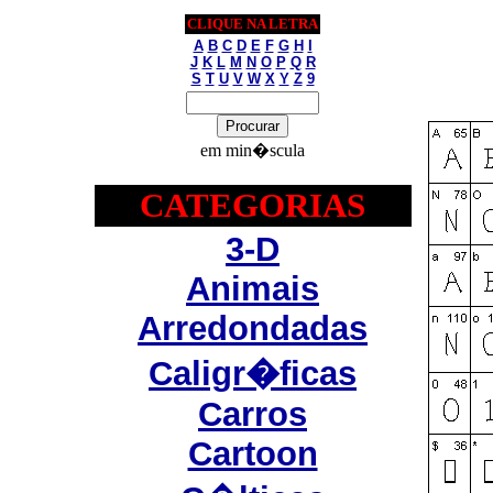
CLIQUE NA LETRA
A
B
C
D
E
F
G
H
I
J
K
L
M
N
O
P
Q
R
S
T
U
V
W
X
Y
Z
9
em min�scula
CATEGORIAS
3-D
Animais
Arredondadas
Caligr�ficas
Carros
Cartoon