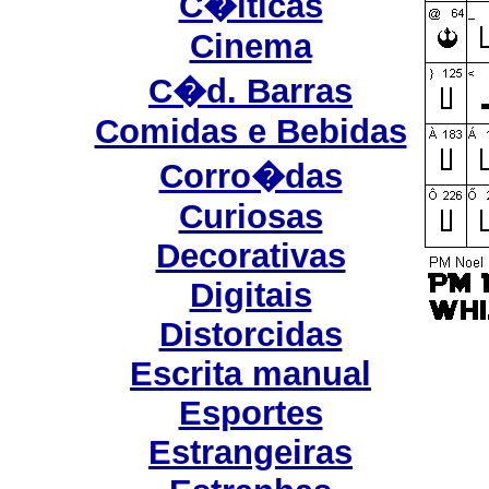
C�lticas
Cinema
C�d. Barras
Comidas e Bebidas
Corro�das
Curiosas
Decorativas
Digitais
Distorcidas
Escrita manual
Esportes
Estrangeiras