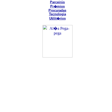
Parceiros
Pr�mios
Procuradas
Tecnologia
Utilit�rios