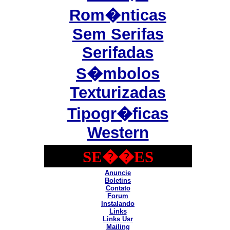
Rom�nticas
Sem Serifas
Serifadas
S�mbolos
Texturizadas
Tipogr�ficas
Western
SE��ES
Anuncie
Boletins
Contato
Forum
Instalando
Links
Links Usr
Mailing