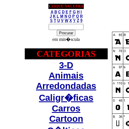
CLIQUE NA LETRA
A
B
C
D
E
F
G
H
I
J
K
L
M
N
O
P
Q
R
S
T
U
V
W
X
Y
Z
9
em min�scula
CATEGORIAS
3-D
Animais
Arredondadas
Caligr�ficas
Carros
Cartoon