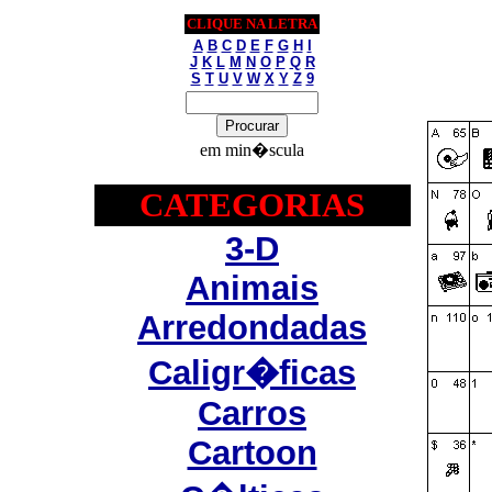
CLIQUE NA LETRA
A
B
C
D
E
F
G
H
I
J
K
L
M
N
O
P
Q
R
S
T
U
V
W
X
Y
Z
9
em min�scula
CATEGORIAS
3-D
Animais
Arredondadas
Caligr�ficas
Carros
Cartoon