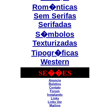
Rom�nticas
Sem Serifas
Serifadas
S�mbolos
Texturizadas
Tipogr�ficas
Western
SE��ES
Anuncie
Boletins
Contato
Forum
Instalando
Links
Links Usr
Mailing