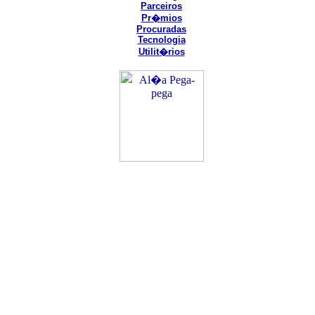
Parceiros
Pr�mios
Procuradas
Tecnologia
Utilit�rios