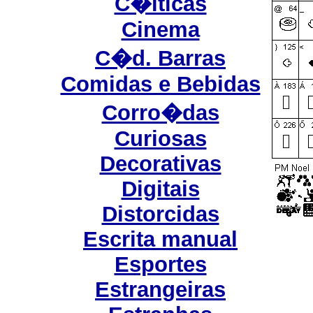
C�lticas
Cinema
C�d. Barras
Comidas e Bebidas
Corro�das
Curiosas
Decorativas
Digitais
Distorcidas
Escrita manual
Esportes
Estrangeiras