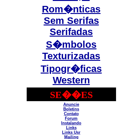
Rom�nticas
Sem Serifas
Serifadas
S�mbolos
Texturizadas
Tipogr�ficas
Western
SE��ES
Anuncie
Boletins
Contato
Forum
Instalando
Links
Links Usr
Mailing