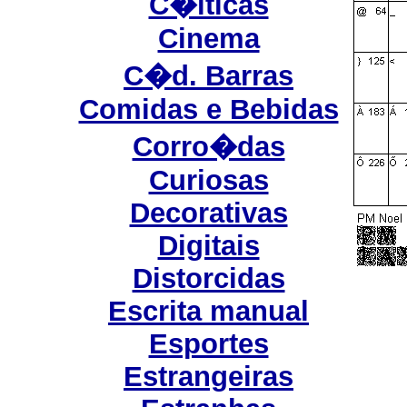
C�lticas
Cinema
C�d. Barras
Comidas e Bebidas
Corro�das
Curiosas
Decorativas
Digitais
Distorcidas
Escrita manual
Esportes
Estrangeiras