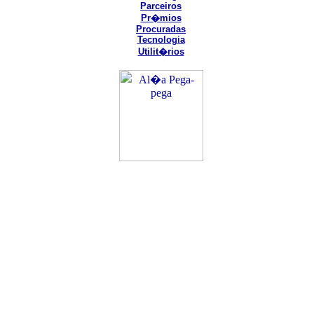
Parceiros
Pr�mios
Procuradas
Tecnologia
Utilit�rios