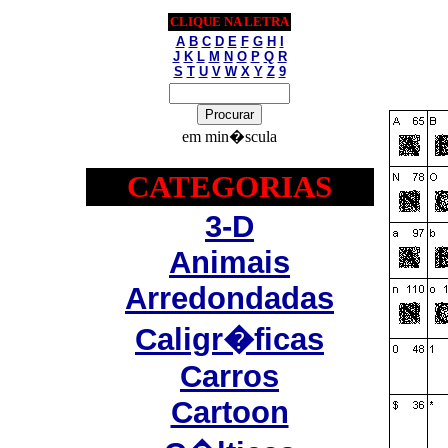
CLIQUE NA LETRA
A
B
C
D
E
F
G
H
I
J
K
L
M
N
O
P
Q
R
S
T
U
V
W
X
Y
Z
9
em min�scula
CATEGORIAS
3-D
Animais
Arredondadas
Caligr�ficas
Carros
Cartoon