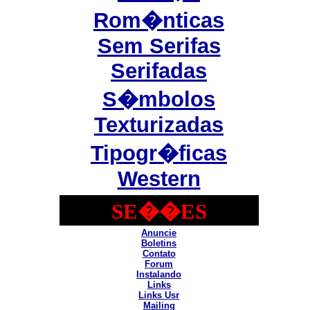
Rom�nticas
Sem Serifas
Serifadas
S�mbolos
Texturizadas
Tipogr�ficas
Western
SE��ES
Anuncie
Boletins
Contato
Forum
Instalando
Links
Links Usr
Mailing