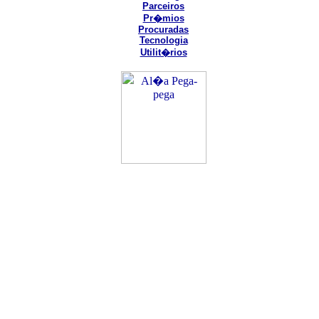
Parceiros
Pr�mios
Procuradas
Tecnologia
Utilit�rios