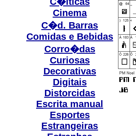
C�lticas
Cinema
C�d. Barras
Comidas e Bebidas
Corro�das
Curiosas
Decorativas
Digitais
Distorcidas
Escrita manual
Esportes
Estrangeiras