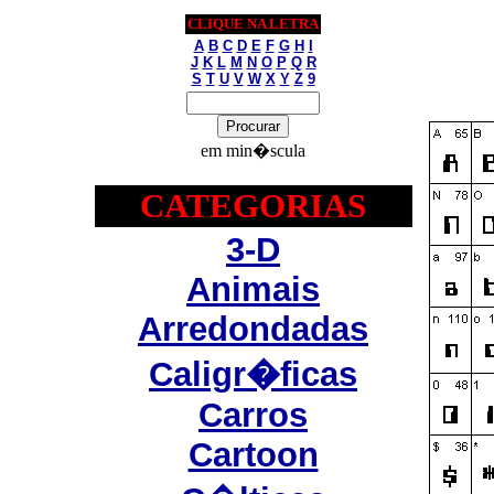
CLIQUE NA LETRA
A
B
C
D
E
F
G
H
I
J
K
L
M
N
O
P
Q
R
S
T
U
V
W
X
Y
Z
9
em min�scula
CATEGORIAS
3-D
Animais
Arredondadas
Caligr�ficas
Carros
Cartoon