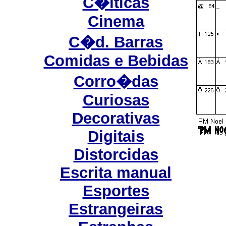
C�lticas
Cinema
C�d. Barras
Comidas e Bebidas
Corro�das
Curiosas
Decorativas
Digitais
Distorcidas
Escrita manual
Esportes
Estrangeiras