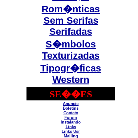
Rom�nticas
Sem Serifas
Serifadas
S�mbolos
Texturizadas
Tipogr�ficas
Western
SE��ES
Anuncie
Boletins
Contato
Forum
Instalando
Links
Links Usr
Mailing