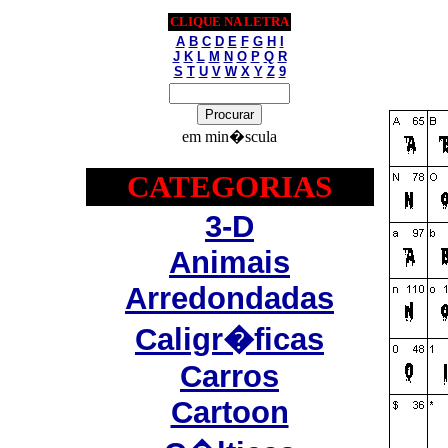
CLIQUE NA LETRA
A
B
C
D
E
F
G
H
I
J
K
L
M
N
O
P
Q
R
S
T
U
V
W
X
Y
Z
9
em min�scula
CATEGORIAS
3-D
Animais
Arredondadas
Caligr�ficas
Carros
Cartoon