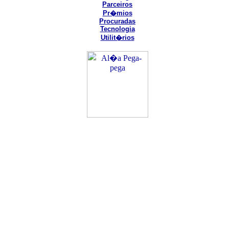
Parceiros
Pr�mios
Procuradas
Tecnologia
Utilit�rios