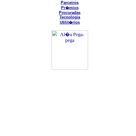
Parceiros
Pr�mios
Procuradas
Tecnologia
Utilit�rios