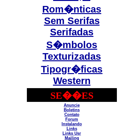
Rom�nticas
Sem Serifas
Serifadas
S�mbolos
Texturizadas
Tipogr�ficas
Western
SE��ES
Anuncie
Boletins
Contato
Forum
Instalando
Links
Links Usr
Mailing