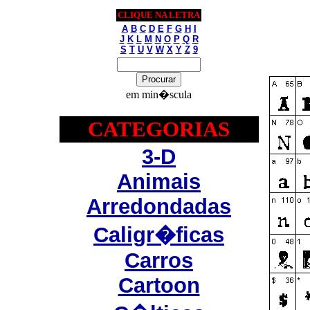
CLIQUE NA LETRA
A
B
C
D
E
F
G
H
I
J
K
L
M
N
O
P
Q
R
S
T
U
V
W
X
Y
Z
9
em min�scula
CATEGORIAS
3-D
Animais
Arredondadas
Caligr�ficas
Carros
Cartoon