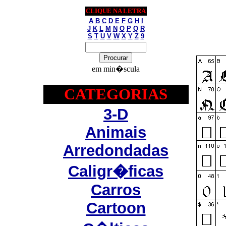
CLIQUE NA LETRA
A
B
C
D
E
F
G
H
I
J
K
L
M
N
O
P
Q
R
S
T
U
V
W
X
Y
Z
9
em min�scula
CATEGORIAS
3-D
Animais
Arredondadas
Caligr�ficas
Carros
Cartoon