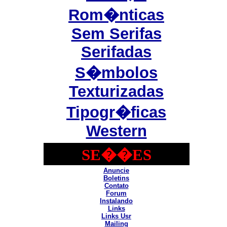
Rom�nticas
Sem Serifas
Serifadas
S�mbolos
Texturizadas
Tipogr�ficas
Western
SE��ES
Anuncie
Boletins
Contato
Forum
Instalando
Links
Links Usr
Mailing