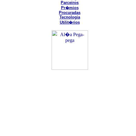
Parceiros
Pr�mios
Procuradas
Tecnologia
Utilit�rios