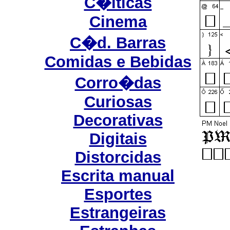
C�lticas
Cinema
C�d. Barras
Comidas e Bebidas
Corro�das
Curiosas
Decorativas
Digitais
Distorcidas
Escrita manual
Esportes
Estrangeiras