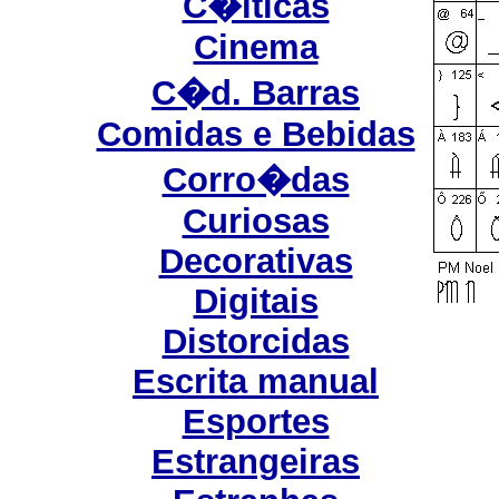
C�lticas
Cinema
C�d. Barras
Comidas e Bebidas
Corro�das
Curiosas
Decorativas
Digitais
Distorcidas
Escrita manual
Esportes
Estrangeiras