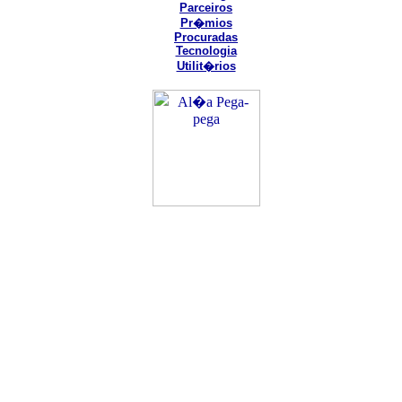
Parceiros
Pr�mios
Procuradas
Tecnologia
Utilit�rios