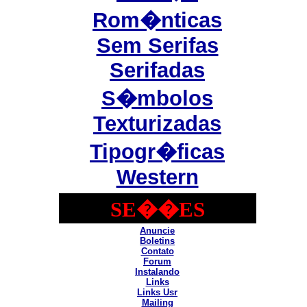
Rom�nticas
Sem Serifas
Serifadas
S�mbolos
Texturizadas
Tipogr�ficas
Western
SE��ES
Anuncie
Boletins
Contato
Forum
Instalando
Links
Links Usr
Mailing