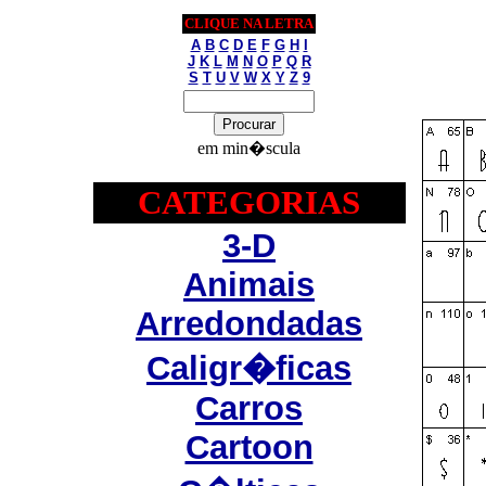
CLIQUE NA LETRA
A
B
C
D
E
F
G
H
I
J
K
L
M
N
O
P
Q
R
S
T
U
V
W
X
Y
Z
9
em min�scula
CATEGORIAS
3-D
Animais
Arredondadas
Caligr�ficas
Carros
Cartoon