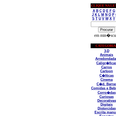
CLIQUE NA LE
A
B
C
D
E
F
G
J
K
L
M
N
O
P
S
T
U
V
W
X
Y
em min�scu
CATEGORIA
3-D
Animais
Arredondada
Caligr�fica
Carros
Cartoon
C�lticas
Cinema
C�d. Barra
Comidas e Beb
Corro�das
Curiosas
Decorativas
Digitais
Distorcidas
Escrita manu