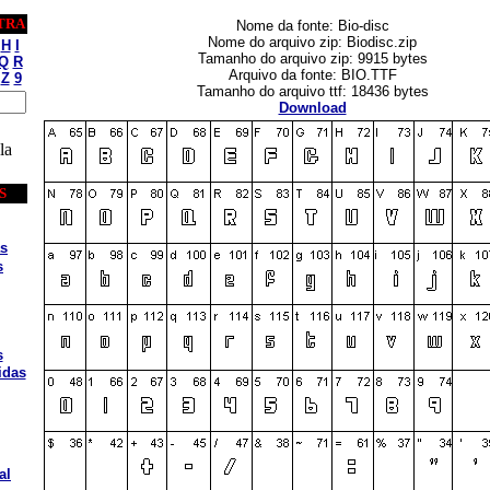
TRA
Nome da fonte: Bio-disc
Nome do arquivo zip: Biodisc.zip
H
I
Tamanho do arquivo zip: 9915 bytes
Q
R
Arquivo da fonte: BIO.TTF
Z
9
Tamanho do arquivo ttf: 18436 bytes
Download
la
S
s
s
s
idas
al