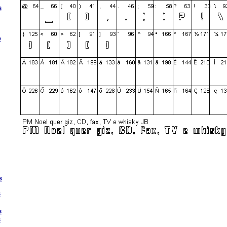
s
o
s
s
s
s