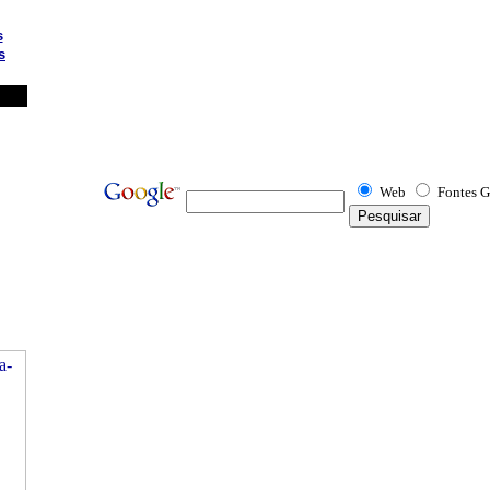
s
s
Web
Fontes G