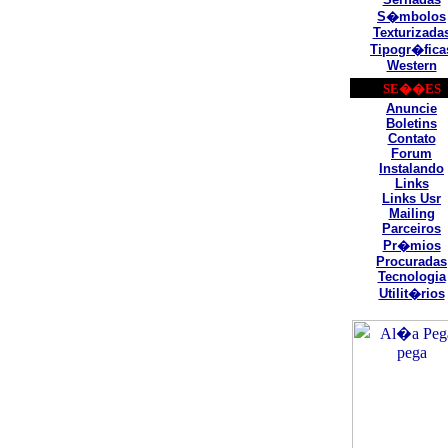
S�mbolos
Texturizada
Tipogr�fica
Western
SE��ES
Anuncie
Boletins
Contato
Forum
Instalando
Links
Links Usr
Mailing
Parceiros
Pr�mios
Procuradas
Tecnologia
Utilit�rios