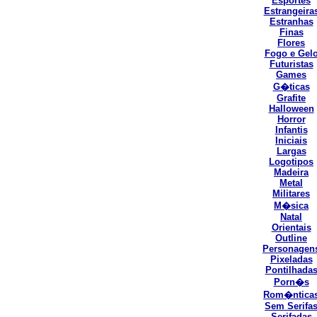
Esportes
Estrangeira
Estranhas
Finas
Flores
Fogo e Gel
Futuristas
Games
G�ticas
Grafite
Halloween
Horror
Infantis
Iniciais
Largas
Logotipos
Madeira
Metal
Militares
M�sica
Natal
Orientais
Outline
Personagen
Pixeladas
Pontilhada
Porn�s
Rom�ntica
Sem Serifa
Serifadas