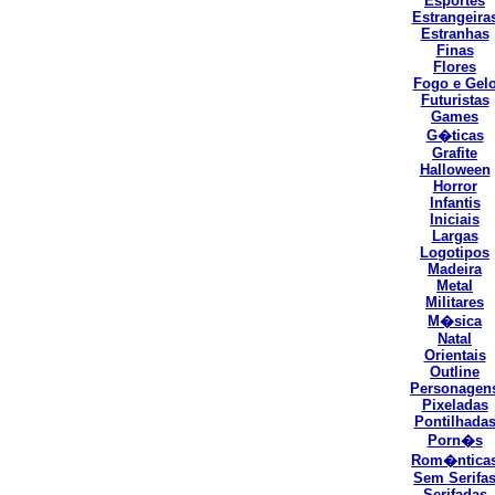
Esportes
Estrangeira
Estranhas
Finas
Flores
Fogo e Gel
Futuristas
Games
G�ticas
Grafite
Halloween
Horror
Infantis
Iniciais
Largas
Logotipos
Madeira
Metal
Militares
M�sica
Natal
Orientais
Outline
Personagen
Pixeladas
Pontilhada
Porn�s
Rom�ntica
Sem Serifa
Serifadas