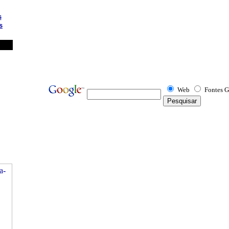
s
s
Web
Fontes G