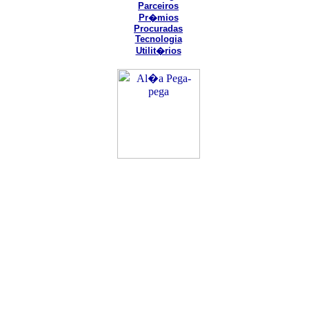
Parceiros
Pr�mios
Procuradas
Tecnologia
Utilit�rios