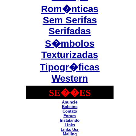
Rom�nticas
Sem Serifas
Serifadas
S�mbolos
Texturizadas
Tipogr�ficas
Western
SE��ES
Anuncie
Boletins
Contato
Forum
Instalando
Links
Links Usr
Mailing