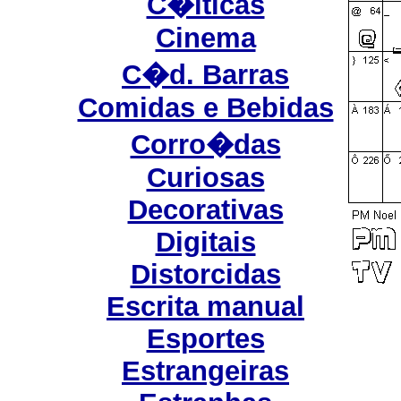
C�lticas
Cinema
C�d. Barras
Comidas e Bebidas
Corro�das
Curiosas
Decorativas
Digitais
Distorcidas
Escrita manual
Esportes
Estrangeiras