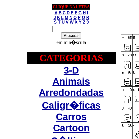
CLIQUE NA LETRA
A
B
C
D
E
F
G
H
I
J
K
L
M
N
O
P
Q
R
S
T
U
V
W
X
Y
Z
9
em min�scula
CATEGORIAS
3-D
Animais
Arredondadas
Caligr�ficas
Carros
Cartoon