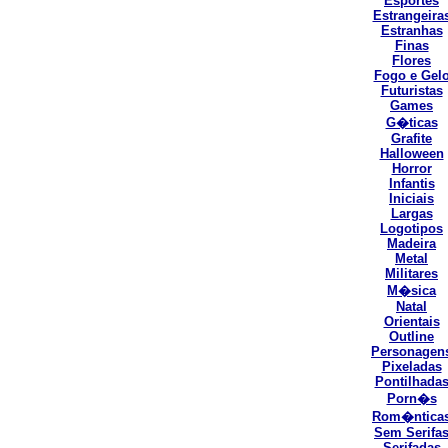
Esportes
Estrangeira
Estranhas
Finas
Flores
Fogo e Gel
Futuristas
Games
G�ticas
Grafite
Halloween
Horror
Infantis
Iniciais
Largas
Logotipos
Madeira
Metal
Militares
M�sica
Natal
Orientais
Outline
Personagen
Pixeladas
Pontilhada
Porn�s
Rom�ntica
Sem Serifa
Serifadas