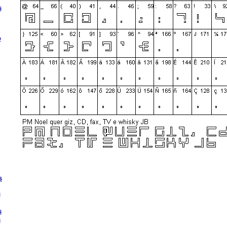
s
o
s
s
s
s