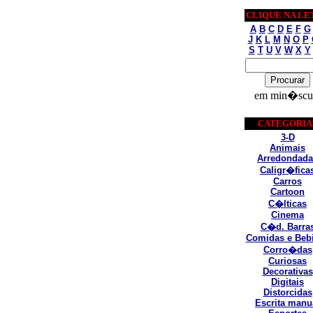
CLIQUE NA LE
A
B
C
D
E
F
G
J
K
L
M
N
O
P
S
T
U
V
W
X
Y
em min�scu
CATEGORIA
3-D
Animais
Arredondada
Caligr�fica
Carros
Cartoon
C�lticas
Cinema
C�d. Barra
Comidas e Beb
Corro�das
Curiosas
Decorativas
Digitais
Distorcidas
Escrita manu