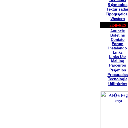
S�mbolos
Texturizada
Tipogr�fica
Western
SE��ES
Anuncie
Boletins
Contato
Forum
Instalando
Links
Links Usr
Mailing
Parceiros
Pr�mios
Procuradas
Tecnologia
Utilit�rios