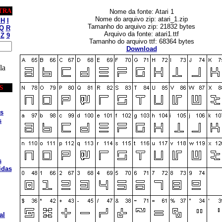
TRA
Nome da fonte: Atari 1
Nome do arquivo zip: atari_1.zip
H
I
Tamanho do arquivo zip: 21832 bytes
Q
R
Arquivo da fonte: atari1.ttf
Z
9
Tamanho do arquivo ttf: 68364 bytes
Download
la
S
s
s
s
idas
al