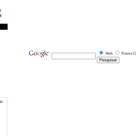
s
s
Web
Fontes G