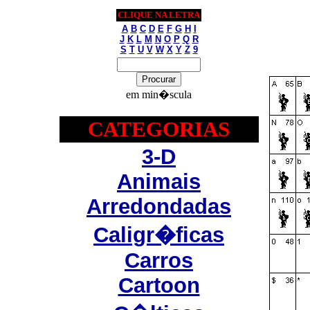
CLIQUE NA LETRA
A
B
C
D
E
F
G
H
I
J
K
L
M
N
O
P
Q
R
S
T
U
V
W
X
Y
Z
9
em min�scula
CATEGORIAS
3-D
Animais
Arredondadas
Caligr�ficas
Carros
Cartoon