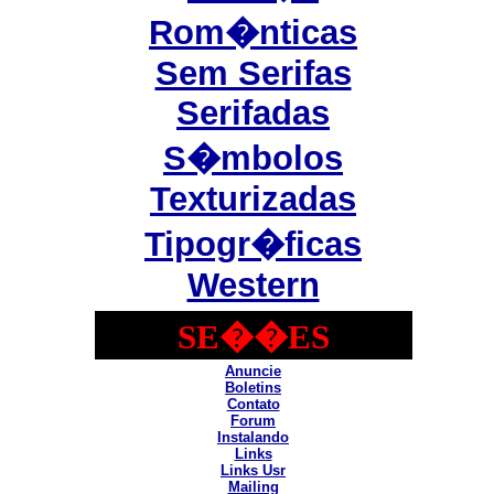
Rom�nticas
Sem Serifas
Serifadas
S�mbolos
Texturizadas
Tipogr�ficas
Western
SE��ES
Anuncie
Boletins
Contato
Forum
Instalando
Links
Links Usr
Mailing