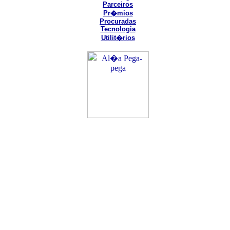
Parceiros
Pr�mios
Procuradas
Tecnologia
Utilit�rios