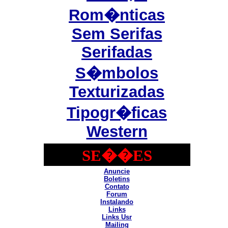
Rom�nticas
Sem Serifas
Serifadas
S�mbolos
Texturizadas
Tipogr�ficas
Western
SE��ES
Anuncie
Boletins
Contato
Forum
Instalando
Links
Links Usr
Mailing