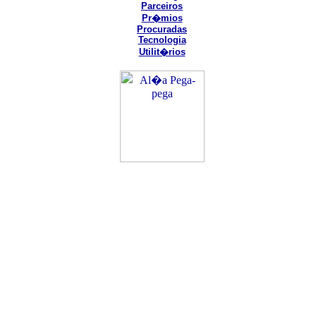
Parceiros
Pr�mios
Procuradas
Tecnologia
Utilit�rios