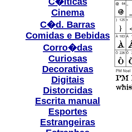
C�lticas
Cinema
C�d. Barras
Comidas e Bebidas
Corro�das
Curiosas
Decorativas
Digitais
Distorcidas
Escrita manual
Esportes
Estrangeiras