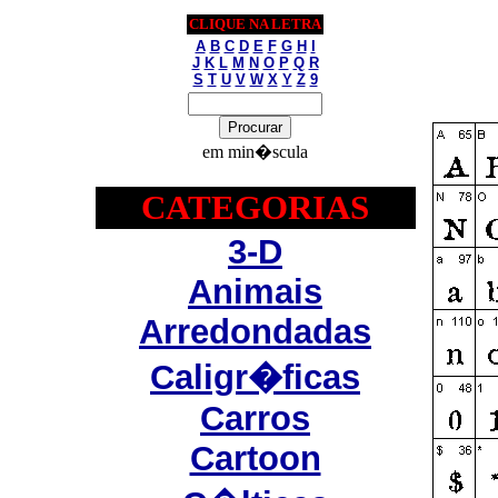
CLIQUE NA LETRA
A
B
C
D
E
F
G
H
I
J
K
L
M
N
O
P
Q
R
S
T
U
V
W
X
Y
Z
9
em min�scula
CATEGORIAS
3-D
Animais
Arredondadas
Caligr�ficas
Carros
Cartoon