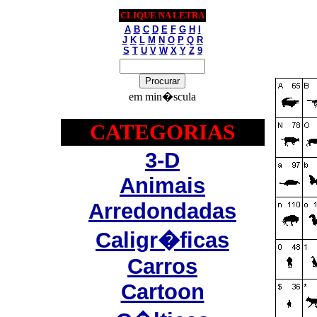
CLIQUE NA LETRA
A
B
C
D
E
F
G
H
I
J
K
L
M
N
O
P
Q
R
S
T
U
V
W
X
Y
Z
9
em min�scula
CATEGORIAS
3-D
Animais
Arredondadas
Caligr�ficas
Carros
Cartoon