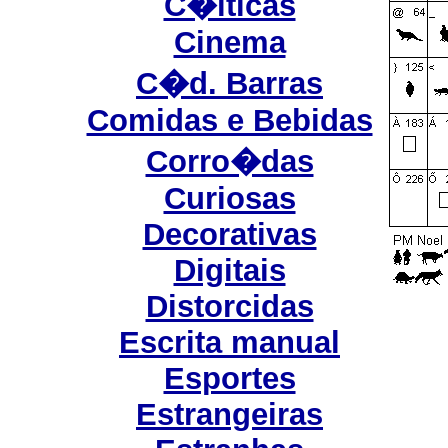
C�lticas
Cinema
C�d. Barras
Comidas e Bebidas
Corro�das
Curiosas
Decorativas
Digitais
Distorcidas
Escrita manual
Esportes
Estrangeiras