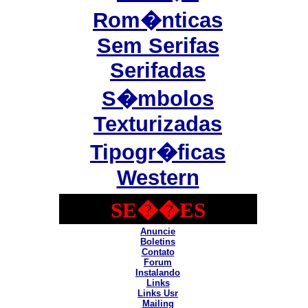
Rom�nticas
Sem Serifas
Serifadas
S�mbolos
Texturizadas
Tipogr�ficas
Western
SE��ES
Anuncie
Boletins
Contato
Forum
Instalando
Links
Links Usr
Mailing