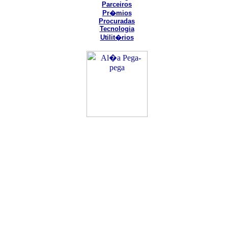
Parceiros
Pr�mios
Procuradas
Tecnologia
Utilit�rios