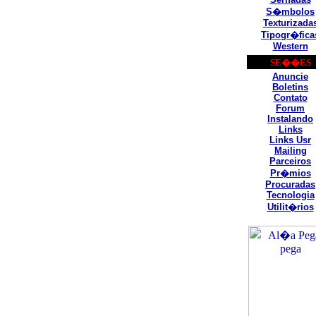
S�mbolos
Texturizada
Tipogr�fica
Western
SE��ES
Anuncie
Boletins
Contato
Forum
Instalando
Links
Links Usr
Mailing
Parceiros
Pr�mios
Procuradas
Tecnologia
Utilit�rios