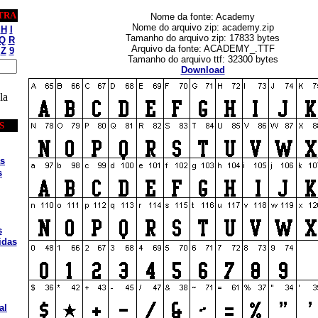
TRA
Nome da fonte: Academy
Nome do arquivo zip: academy.zip
H
I
Tamanho do arquivo zip: 17833 bytes
Q
R
Arquivo da fonte: ACADEMY_.TTF
Z
9
Tamanho do arquivo ttf: 32300 bytes
Download
la
S
s
s
s
idas
al