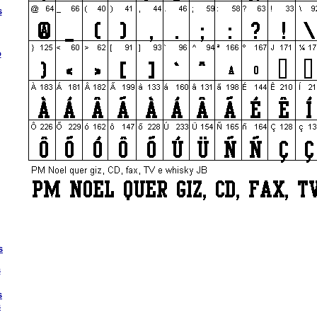
s
o
s
s
s
s