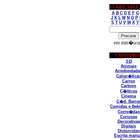
CLIQUE NA LE
A
B
C
D
E
F
G
J
K
L
M
N
O
P
S
T
U
V
W
X
Y
em min�scu
CATEGORIA
3-D
Animais
Arredondada
Caligr�fica
Carros
Cartoon
C�lticas
Cinema
C�d. Barra
Comidas e Beb
Corro�das
Curiosas
Decorativas
Digitais
Distorcidas
Escrita manu