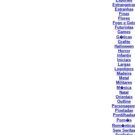
Esportes
Estrangeira
Estranhas
Finas
Flores
Fogo e Gel
Futuristas
Games
G�ticas
Grafite
Halloween
Horror
Infantis
Iniciais
Largas
Logotipos
Madeira
Metal
Militares
M�sica
Natal
Orientais
Outline
Personagen
Pixeladas
Pontilhada
Porn�s
Rom�ntica
Sem Serifa
Serifadas