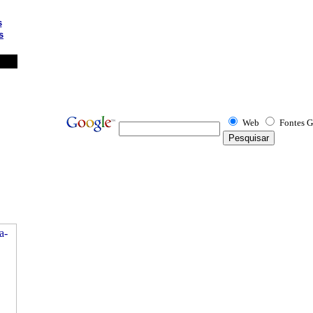
s
s
Web
Fontes G