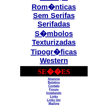
Rom�nticas
Sem Serifas
Serifadas
S�mbolos
Texturizadas
Tipogr�ficas
Western
SE��ES
Anuncie
Boletins
Contato
Forum
Instalando
Links
Links Usr
Mailing