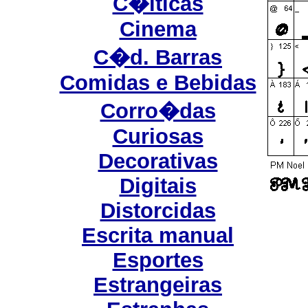
C�lticas
Cinema
C�d. Barras
Comidas e Bebidas
Corro�das
Curiosas
Decorativas
Digitais
Distorcidas
Escrita manual
Esportes
Estrangeiras