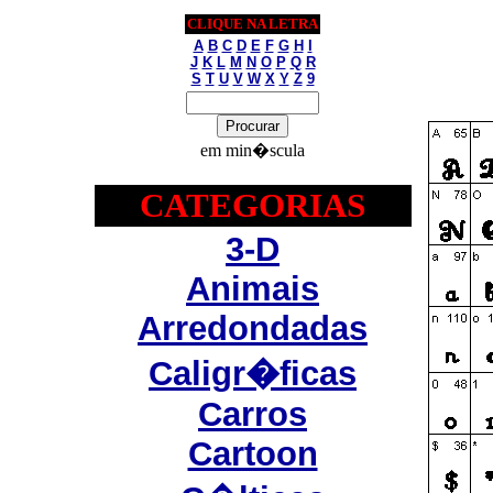
CLIQUE NA LETRA
A
B
C
D
E
F
G
H
I
J
K
L
M
N
O
P
Q
R
S
T
U
V
W
X
Y
Z
9
em min�scula
CATEGORIAS
3-D
Animais
Arredondadas
Caligr�ficas
Carros
Cartoon