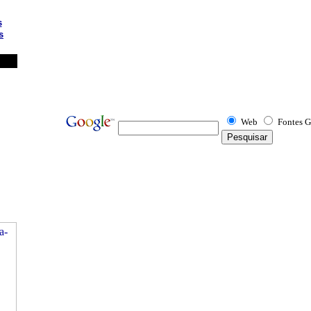
s
s
Web
Fontes G