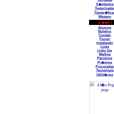
S�mbolos
Texturizada
Tipogr�fica
Western
SE��ES
Anuncie
Boletins
Contato
Forum
Instalando
Links
Links Usr
Mailing
Parceiros
Pr�mios
Procuradas
Tecnologia
Utilit�rios