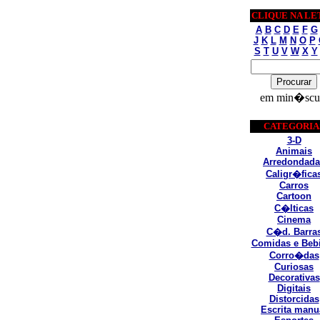
CLIQUE NA LE
A
B
C
D
E
F
G
J
K
L
M
N
O
P
S
T
U
V
W
X
Y
em min�scu
CATEGORIA
3-D
Animais
Arredondada
Caligr�fica
Carros
Cartoon
C�lticas
Cinema
C�d. Barra
Comidas e Beb
Corro�das
Curiosas
Decorativas
Digitais
Distorcidas
Escrita manu