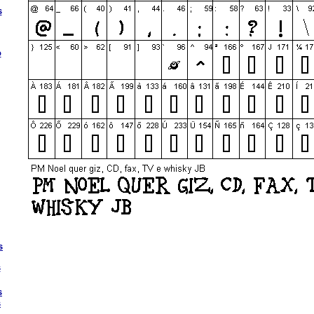
s
o
s
s
s
s