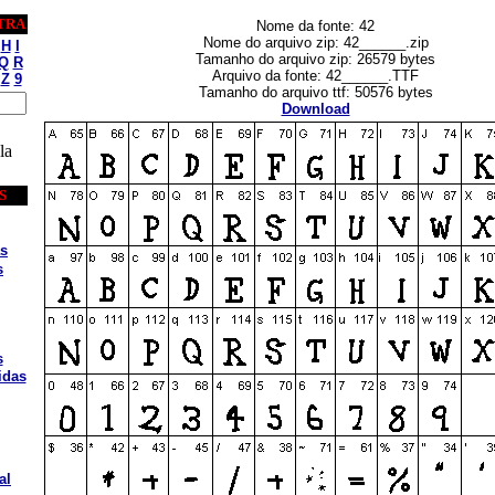
TRA
Nome da fonte: 42
Nome do arquivo zip: 42______.zip
H
I
Tamanho do arquivo zip: 26579 bytes
Q
R
Arquivo da fonte: 42______.TTF
Z
9
Tamanho do arquivo ttf: 50576 bytes
Download
la
S
s
s
s
idas
al