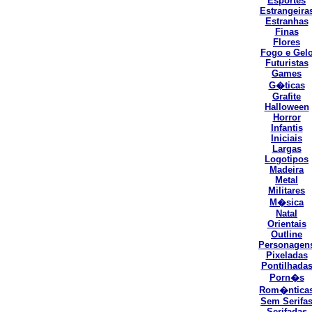
Esportes
Estrangeira
Estranhas
Finas
Flores
Fogo e Gel
Futuristas
Games
G�ticas
Grafite
Halloween
Horror
Infantis
Iniciais
Largas
Logotipos
Madeira
Metal
Militares
M�sica
Natal
Orientais
Outline
Personagen
Pixeladas
Pontilhada
Porn�s
Rom�ntica
Sem Serifa
Serifadas