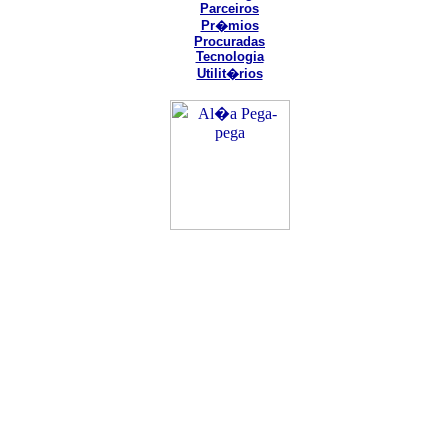
Parceiros
Pr�mios
Procuradas
Tecnologia
Utilit�rios