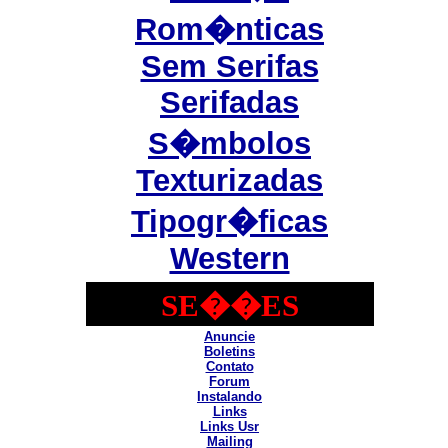
Rom�nticas
Sem Serifas
Serifadas
S�mbolos
Texturizadas
Tipogr�ficas
Western
SE��ES
Anuncie
Boletins
Contato
Forum
Instalando
Links
Links Usr
Mailing