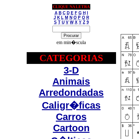
CLIQUE NA LETRA
A
B
C
D
E
F
G
H
I
J
K
L
M
N
O
P
Q
R
S
T
U
V
W
X
Y
Z
9
em min�scula
CATEGORIAS
3-D
Animais
Arredondadas
Caligr�ficas
Carros
Cartoon