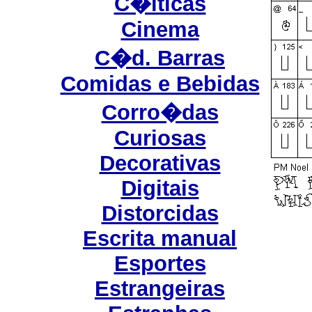
C�lticas
Cinema
C�d. Barras
Comidas e Bebidas
Corro�das
Curiosas
Decorativas
Digitais
Distorcidas
Escrita manual
Esportes
Estrangeiras